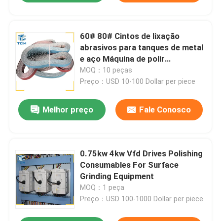
60# 80# Cintos de lixação
abrasivos para tanques de metal
e aço Máquina de polir
automática
MOQ：10 peças
Preço：USD 10-100 Dollar per piece
Melhor preço
Fale Conosco
0.75kw 4kw Vfd Drives Polishing
Consumables For Surface
Grinding Equipment
MOQ：1 peça
Preço：USD 100-1000 Dollar per piece