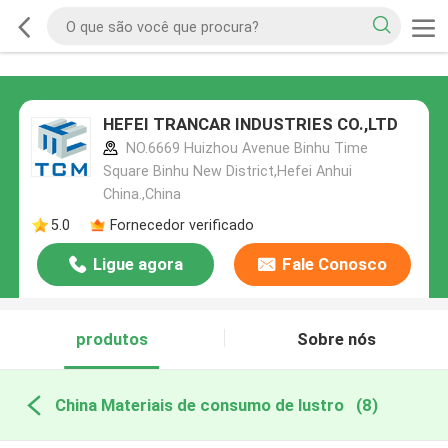
HEFEI TRANCAR INDUSTRIES CO.,LTD
NO.6669 Huizhou Avenue Binhu Time
Square Binhu New District,Hefei Anhui
China.,China
5.0
Fornecedor verificado
Ligue agora
Fale Conosco
produtos
Sobre nós
China Materiais de consumo de lustro
(8)