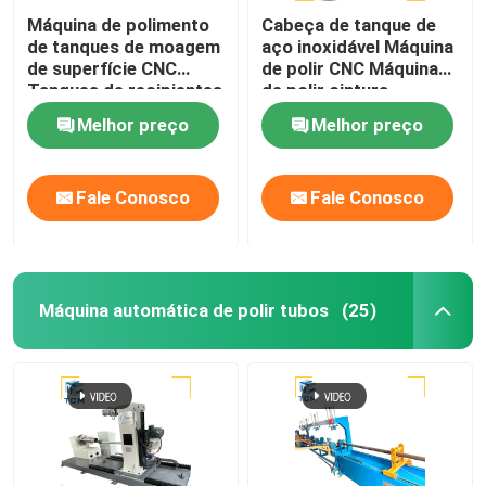
Máquina de polimento
Cabeça de tanque de
de tanques de moagem
aço inoxidável Máquina
de superfície CNC
de polir CNC Máquina
Tanques de recipientes
de polir cintura
de metal Limpeza de
automática
Melhor preço
Melhor preço
espelhos
Fale Conosco
Fale Conosco
Máquina automática de polir tubos
(25)