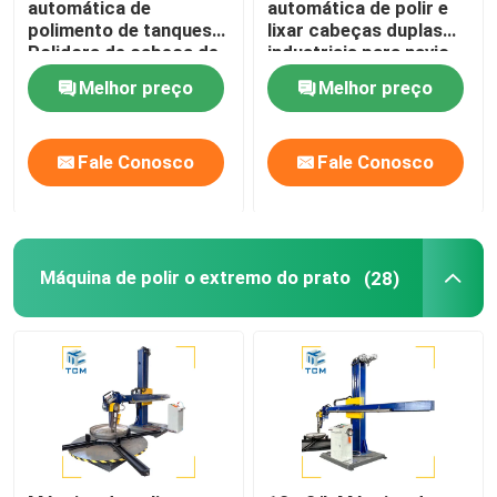
automática de
automática de polir e
polimento de tanques
lixar cabeças duplas
Polidora de cabeça de
industriais para navio-
Máquina de polir de solda
aço inoxidável Polidora
tanque
Melhor preço
Melhor preço
de tanques Polidora de
conchas
Máquina de dobra de cone
Fale Conosco
Fale Conosco
Materiais de consumo de lustro
máquinas de soldadura
Máquina de polir o extremo do prato
(28)