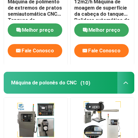
Máquina de polimento
12m2/h Máquina de
de extremos de pratos
moagem de superfície
semiautomática CNC
da cabeça do tanque
Tanques de
Polidora automática de
armazenamento
aço inoxidável
Melhor preço
Melhor preço
Equipamento de
polimento de metais
Fale Conosco
Fale Conosco
Máquina de polonês do CNC
(10)