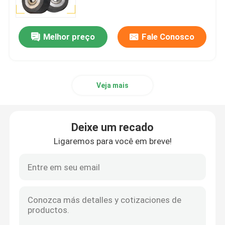
Visita à fábrica
Melhor preço
Fale Conosco
Controle de qualidade
Veja mais
Contacte-nos
Notícias
Deixe um recado
Ligaremos para você em breve!
Casos
Solicite um orçamento
Máquina de polimento de tanques