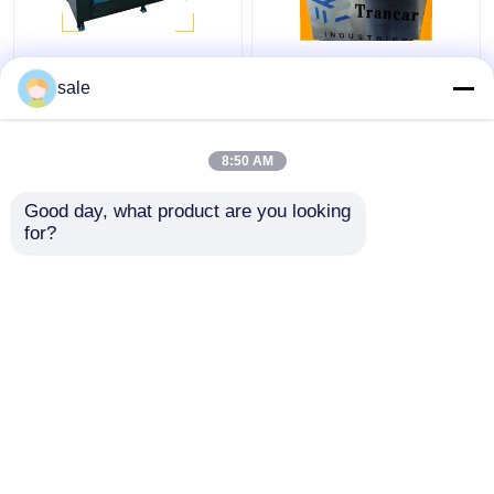
Máquina de polir fios
120 - 200 m/h Máquina
metálicos de aço 2m/S
automática de
sale
Máquina de polir
remoção de ferrugem
hastes de lixação
de hastes
8:50 AM
Melhor preço
Melhor preço
Good day, what product are you looking 
for?
Fale Conosco
Fale Conosco
Veja mais
Casa
Mapa do Site
Fale Conosco
Mapa do Site
Política de Privacidade