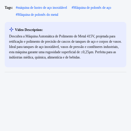
Tags:
#
máquina de lustro de aço inoxidável
#
Máquina de polonês de aço
#
Máquina de polonês do metal
Video Description:
Descubra a Máquina Automática de Polimento de Metal 415V, projetada para
retificação e polimento de precisão de cascos de tanques de aço e corpos de vasos.
Ideal para tanques de aço inoxidável, vasos de pressão e contêineres industriais,
esta máquina garante uma rugosidade superficial de ≤0,25μm. Perfeita para as
indústrias médica, química, alimentícia e de bebidas.