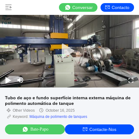
Conversar
Contacto
Tubo de aço e fundo superfície interna externa máquina de
polimento automática de tanque
Other Videos
October 16, 2025
Keyword:
Máquina de polimento de tanques
Bate-Papo
Contacte-Nos