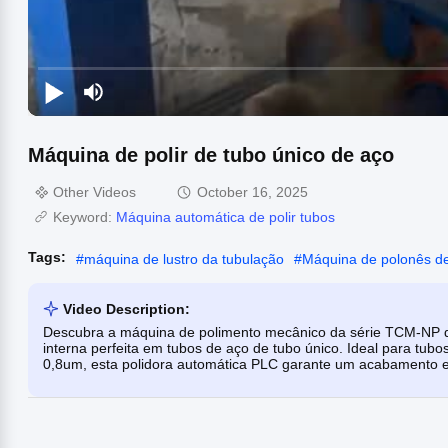
Máquina de polir de tubo único de aço
Other Videos
October 16, 2025
Keyword:
Máquina automática de polir tubos
Tags:
#
máquina de lustro da tubulação
#
Máquina de polonês d
Video Description:
Descubra a máquina de polimento mecânico da série TCM-NP da T
interna perfeita em tubos de aço de tubo único. Ideal para tub
0,8um, esta polidora automática PLC garante um acabamento e