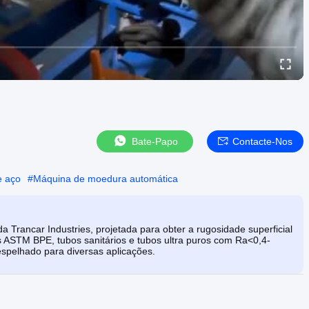
Bate-Papo
Contacte-Nos
e aço
#
Máquina de moedura automática
rancar Industries, projetada para obter a rugosidade superficial
os ASTM BPE, tubos sanitários e tubos ultra puros com Ra<0,4-
spelhado para diversas aplicações.