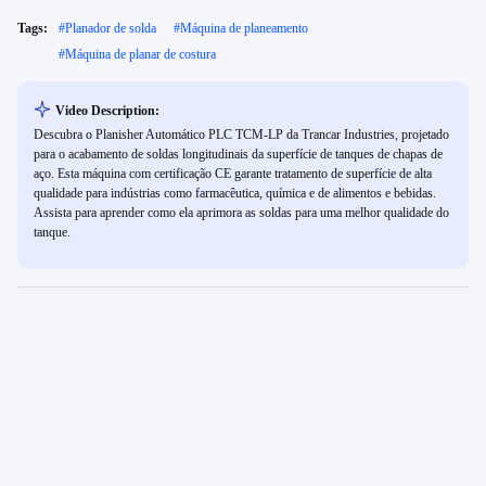
Tags:
#
Planador de solda
#
Máquina de planeamento
#
Máquina de planar de costura
Video Description:
Descubra o Planisher Automático PLC TCM-LP da Trancar Industries, projetado
para o acabamento de soldas longitudinais da superfície de tanques de chapas de
aço. Esta máquina com certificação CE garante tratamento de superfície de alta
qualidade para indústrias como farmacêutica, química e de alimentos e bebidas.
Assista para aprender como ela aprimora as soldas para uma melhor qualidade do
tanque.