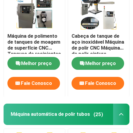
Máquina de polimento
Cabeça de tanque de
de tanques de moagem
aço inoxidável Máquina
de superfície CNC
de polir CNC Máquina
Tanques de recipientes
de polir cintura
de metal Limpeza de
automática
Melhor preço
Melhor preço
espelhos
Fale Conosco
Fale Conosco
Máquina automática de polir tubos
(25)