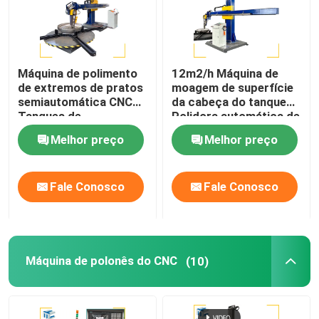
Máquina de polimento
12m2/h Máquina de
de extremos de pratos
moagem de superfície
semiautomática CNC
da cabeça do tanque
Tanques de
Polidora automática de
armazenamento
aço inoxidável
Melhor preço
Melhor preço
Equipamento de
polimento de metais
Fale Conosco
Fale Conosco
Máquina de polonês do CNC
(10)