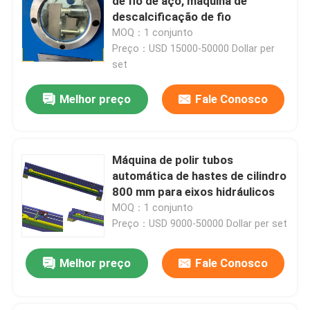
de fio de aço, máquina de
descalcificação de fio
MOQ：1 conjunto
Visita à fábrica
Preço：USD 15000-50000 Dollar per
set
Controle de qualidade
Melhor preço
Fale Conosco
Contacte-nos
Máquina de polir tubos
Notícias
automática de hastes de cilindro
800 mm para eixos hidráulicos
MOQ：1 conjunto
Casos
Preço：USD 9000-50000 Dollar per set
Solicite um orçamento
Melhor preço
Fale Conosco
Máquina de polimento de tanques