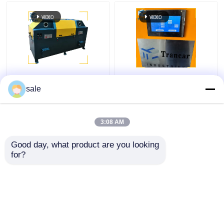
Máquina de polir fios
120 - 200 m/h Máquina
metálicos de aço 2m/S
automática de
sale
Máquina de polir
remoção de ferrugem
hastes de lixação
de hastes
3:08 AM
Melhor preço
Melhor preço
Good day, what product are you looking 
for?
Fale Conosco
Fale Conosco
Veja mais