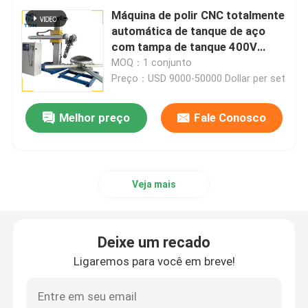
Máquina de polir CNC totalmente
automática de tanque de aço
Máquina de polir o extremo do prato
com tampa de tanque 400V
Máquina de polir extremo de
MOQ：1 conjunto
prato
Preço：USD 9000-50000 Dollar per set
Máquina de polonês do CNC
Melhor preço
Fale Conosco
Máquina automática de polir tubos
Máquina de polir fios
Veja mais
Máquina de polonês da folha
Deixe um recado
Máquina de polir automática de cotovelo de aço
Ligaremos para você em breve!
Planador de solda