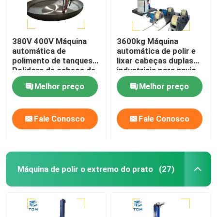
380V 400V Máquina
3600kg Máquina
automática de
automática de polir e
polimento de tanques
lixar cabeças duplas
Polidora de cabeça de
industriais para navio-
aço inoxidável Polidora
tanque
Melhor preço
Melhor preço
de tanques Polidora de
conchas
Fale Conosco
Fale Conosco
Máquina de polir o extremo do prato
(27)