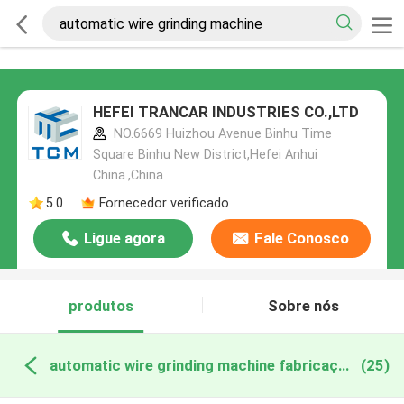
HEFEI TRANCAR INDUSTRIES CO.,LTD
NO.6669 Huizhou Avenue Binhu Time
Square Binhu New District,Hefei Anhui
China.,China
5.0
Fornecedor verificado
Ligue agora
Fale Conosco
produtos
Sobre nós
automatic wire grinding machine fabricação online
(25)