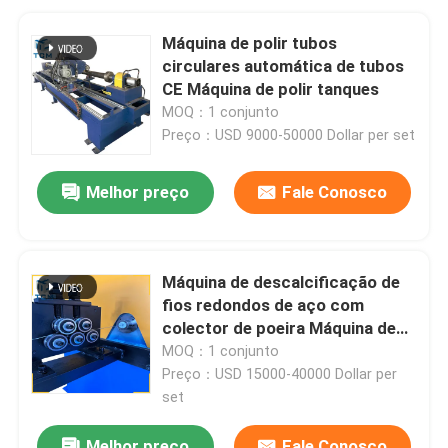
Máquina de polir tubos
circulares automática de tubos
CE Máquina de polir tanques
MOQ：1 conjunto
Preço：USD 9000-50000 Dollar per set
Melhor preço
Fale Conosco
Máquina de descalcificação de
fios redondos de aço com
colector de poeira Máquina de
polir automática da Trancar
MOQ：1 conjunto
Industries
Preço：USD 15000-40000 Dollar per
set
Melhor preço
Fale Conosco