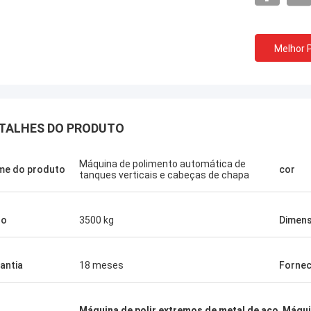
Melhor 
TALHES DO PRODUTO
Máquina de polimento automática de
e do produto
cor
tanques verticais e cabeças de chapa
so
3500 kg
Dimen
antia
18 meses
Fornec
Máquina de polir extremos de metal de aço
,
Máquin