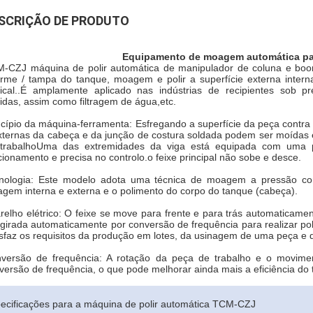
SCRIÇÃO DE PRODUTO
Equipamento de moagem automática pa
-CZJ máquina de polir automática de manipulador de coluna e boom,
rme / tampa do tanque, moagem e polir a superfície externa inter
tical..É amplamente aplicado nas indústrias de recipientes sob pr
idas, assim como filtragem de água,etc.
ncípio da máquina-ferramenta: Esfregando a superfície da peça contra a
xternas da cabeça e da junção de costura soldada podem ser moídas e
trabalhoUma das extremidades da viga está equipada com uma p
cionamento e precisa no controlo.o feixe principal não sobe e desce.
nologia: Este modelo adota uma técnica de moagem a pressão cons
gem interna e externa e o polimento do corpo do tanque (cabeça).
relho elétrico: O feixe se move para frente e para trás automatica
 girada automaticamente por conversão de frequência para realizar p
isfaz os requisitos da produção em lotes, da usinagem de uma peça e d
versão de frequência: A rotação da peça de trabalho e o movimen
versão de frequência, o que pode melhorar ainda mais a eficiência do 
ecificações para a máquina de polir automática TCM-CZJ