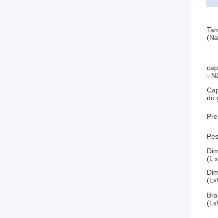
Tam
(Na
cap
- N
Cap
do 
Pre
Pes
Dim
(L 
Dim
(Lx
Bra
(Lx