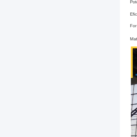
Pot
Efi
For
Mat