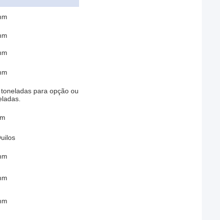
mm
mm
mm
mm
0 toneladas para opção ou
eladas.
μm
uilos
mm
mm
mm