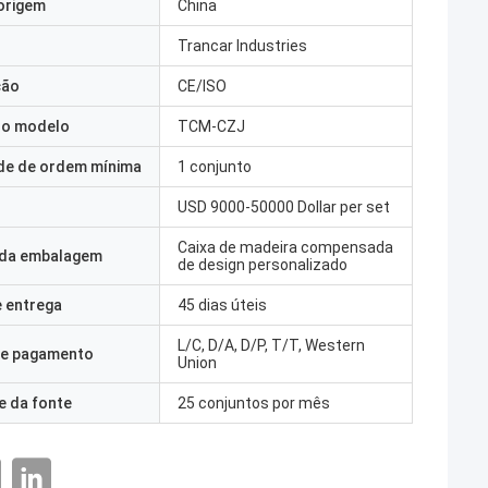
origem
China
Trancar Industries
ção
CE/ISO
o modelo
TCM-CZJ
de de ordem mínima
1 conjunto
USD 9000-50000 Dollar per set
Caixa de madeira compensada
 da embalagem
de design personalizado
 entrega
45 dias úteis
L/C, D/A, D/P, T/T, Western
e pagamento
Union
e da fonte
25 conjuntos por mês