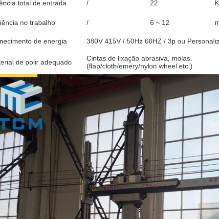
ência total de entrada
/
22
ciência no trabalho
/
6 ~ 12
m
necimento de energia
380V 415V / 50Hz 60HZ / 3p ou Personali
Cintas de lixação abrasiva, molas.
erial de polir adequado
(flap/cloth/emery/nylon wheel etc.)