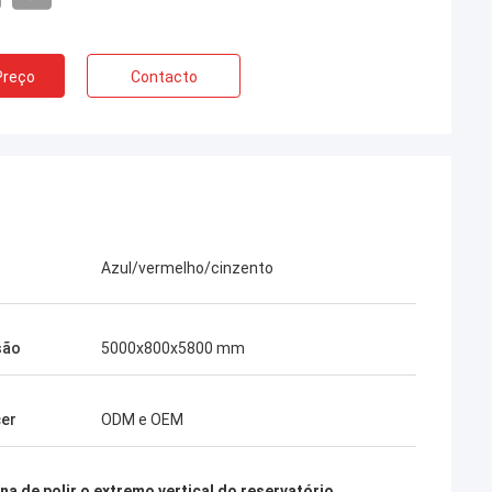
Preço
Contacto
Azul/vermelho/cinzento
são
5000x800x5800 mm
er
ODM e OEM
a de polir o extremo vertical do reservatório
,