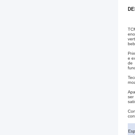
DE
TCM
eno
ver
beb
Pri
e e
de 
fun
Tec
moa
Apa
ser
sat
Con
con
Esp