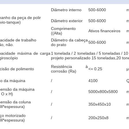
Diâmetro interno
500-6000
anho da peça de polir
Diâmetro exterior
500-6000
vio-tanque)
Comprimento
Ativos financeiros
((Alta)
acidade de trabalho
Diâmetro da cabeça
500-6000
ão, não.
do prato
acidade máxima de carga
1 tonelada / 2 toneladas / 5 toneladas / 1
giroscópio
projeto personalizado 15 toneladas,20 ton
Resistência à
cisão de polimento
<= 0.25
corrosão (Ra)
o da máquina
/
4100
Q
ensão da máquina
/
5000x800x5800
x O x H)
ensão da coluna
/
350x450x10
W*espessura)
ço motorizado
/
200x250x8
W*espessura)