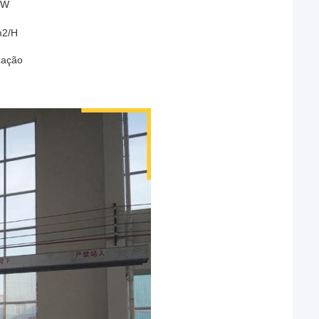
KW
2/H
zação