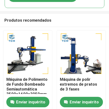
Produtos recomendados
Para casa
Máquina de Polimento
Máquina de polir
de Fundo Bombeado
extremos de pratos
Semiautomática
de 3 fases
Produtos
3500x1600x3050mm
2500 kg com
Enviar inquérito
Enviar inquérito
Eficiência de 8-12m2
Sobre nós
por Hora