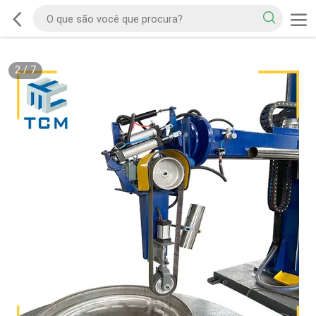
2
/
7