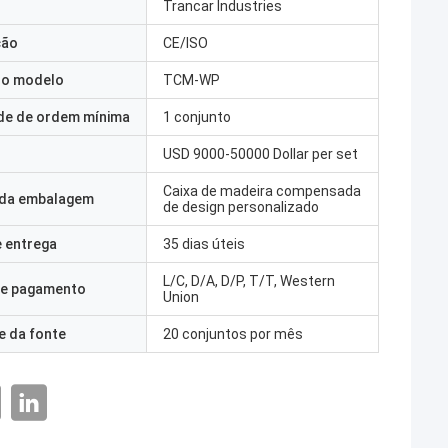
Trancar Industries
ção
CE/ISO
o modelo
TCM-WP
de de ordem mínima
1 conjunto
USD 9000-50000 Dollar per set
Caixa de madeira compensada
 da embalagem
de design personalizado
 entrega
35 dias úteis
L/C, D/A, D/P, T/T, Western
e pagamento
Union
e da fonte
20 conjuntos por mês