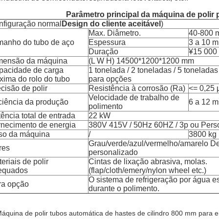
Parâmetro principal da máquina de polir
nfiguração normal
Design do cliente aceitável
)
Max. Diâmetro.
40-800
manho do tubo de aço
Espessura
3 a 10 
Duração
¥15 000
mensão da máquina
(L W H) 14500*1200*1200 mm
pacidade de carga
1 tonelada / 2 toneladas / 5 toneladas
ima do rolo do tubo
para opções
cisão de polir
Resistência à corrosão (Ra)
<= 0,25
Velocidade de trabalho de
ciência da produção
6 a 12 m
polimento
ência total de entrada
22 kW
rnecimento de energia
380V 415V / 50Hz 60HZ / 3p ou Pers
so da máquina
/
3800 kg
Grau/verde/azul/vermelho/amarelo D
res
personalizado
eriais de polir
Cintas de lixação abrasiva, molas.
equados
(flap/cloth/emery/nylon wheel etc.)
O sistema de refrigeração por água es
ra opção
durante o polimento.