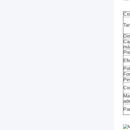
Co
Ta
Di
Ca
máx
Pre
Efi
Pot
Fo
Pe
Co
Mat
ad
Pa