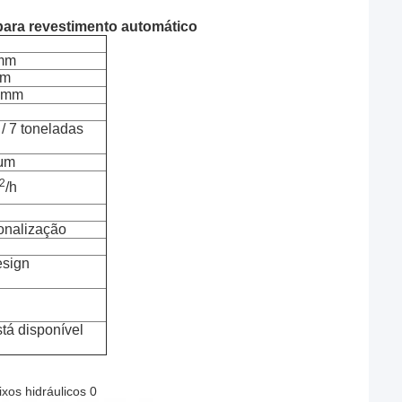
 para revestimento automático
 mm
mm
 mm
 / 7 toneladas
 μm
2
/h
onalização
esign
tá disponível