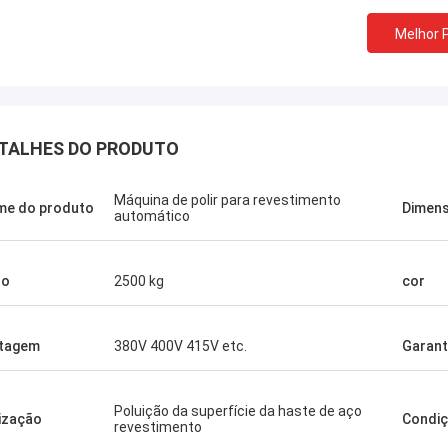
Melhor 
TALHES DO PRODUTO
Máquina de polir para revestimento
e do produto
Dimen
automático
so
2500 kg
cor
tagem
380V 400V 415V etc.
Garant
Poluição da superfície da haste de aço
lização
Condi
revestimento