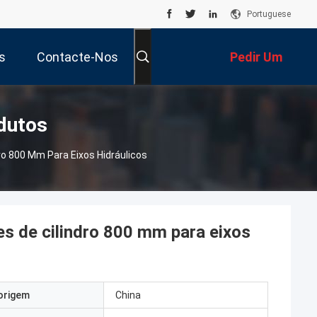
Portuguese
s
Contacte-Nos
Pedir Um
Orçamento
dutos
ro 800 Mm Para Eixos Hidráulicos
es de cilindro 800 mm para eixos
origem
China