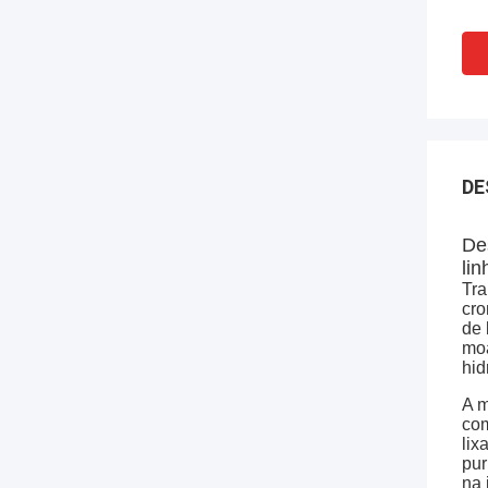
DE
De
lin
Tra
cro
de 
moa
hid
A m
com
lix
pur
na 