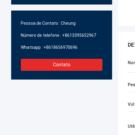
Pessoa de Contato :
Cheung
Número de telefone :
+8613395652967
DE
Whatsapp :
+8618656970696
Nom
Contato
Pe
Vol
Uti