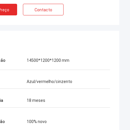
Preço
Contacto
são
14500*1200*1200 mm
Azul/vermelho/cinzento
ia
18 meses
ção
100% novo