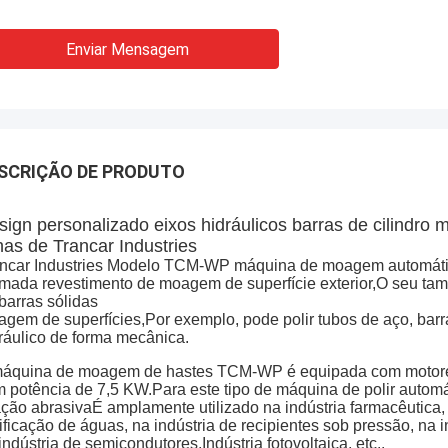
Enviar Mensagem
SCRIÇÃO DE PRODUTO
sign personalizado eixos hidráulicos barras de cilindro 
has de Trancar Industries
ncar Industries Modelo TCM-WP máquina de moagem automática 
mada revestimento de moagem de superfície exterior,O seu tam
barras sólidas
gem de superfícies,
Por exemplo, pode polir tubos de aço, barra
ráulico de forma mecânica.
áquina de moagem de hastes TCM-WP é equipada com motores
 potência de 7,5 KW.Para este tipo de máquina de polir autom
ação abrasivaÉ amplamente utilizado na indústria farmacêutica, 
ificação de águas, na indústria de recipientes sob pressão, na 
indústria de semicondutores,Indústria fotovoltaica, etc..