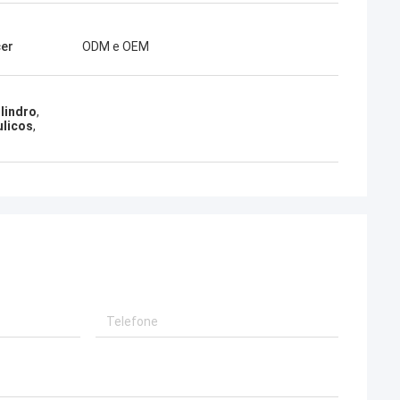
er
ODM e OEM
ilindro
,
ulicos
,