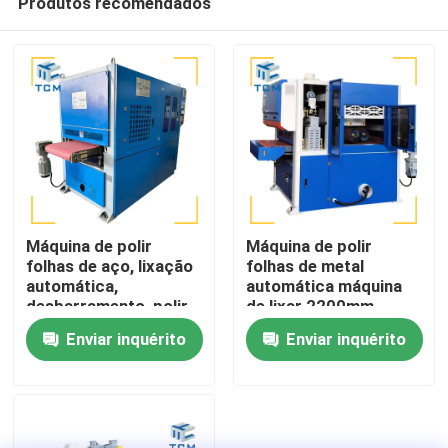
Produtos recomendados
Máquina de polir
Máquina de polir
folhas de aço, lixação
folhas de metal
automática,
automática máquina
desbarramento, polir
de lixar 2200mm
Para casa
folhas de aço, polir
Enviar inquérito
Enviar inquérito
folhas de aço, polir
folhas de aço, polir
Produtos
folhas de aço
Sobre nós