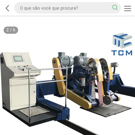
2
/
6