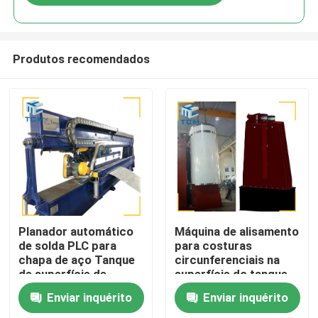
Produtos recomendados
Para casa
Planador automático
Máquina de alisamento
de solda PLC para
para costuras
chapa de aço Tanque
circunferenciais na
Produtos
de superfície de
superfície do tanque
concha Máquina de
de aço
Enviar inquérito
Enviar inquérito
planamento
Sobre nós
longitudinal