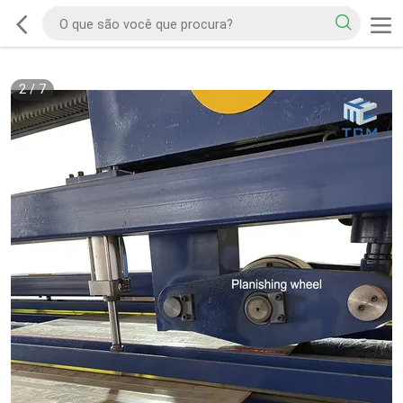
2
/
7