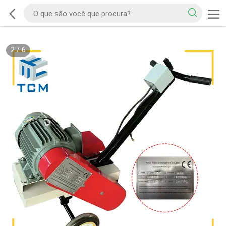
2
/
6