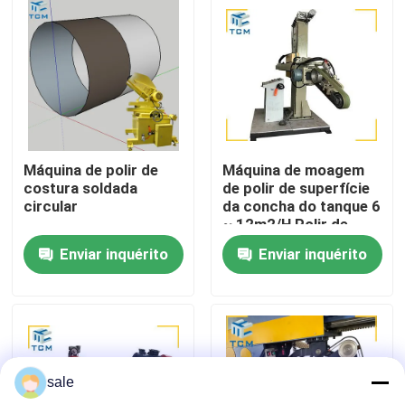
Visita à fábrica
Controle de qualidade
Contacte-nos
Máquina de polir de
Máquina de moagem
costura soldada
de polir de superfície
circular
da concha do tanque 6
Notícias
~ 12m2/H Polir de
superfície plana
Enviar inquérito
Enviar inquérito
Casos
Solicite um orçamento
sale
Máquina de polimento de tanques