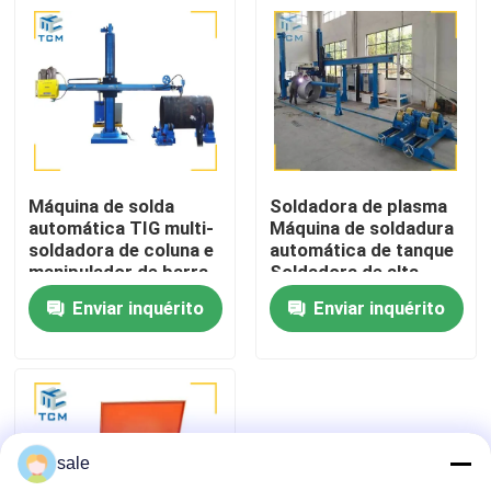
Visita à fábrica
Controle de qualidade
Contacte-nos
Máquina de solda
Soldadora de plasma
automática TIG multi-
Máquina de soldadura
soldadora de coluna e
automática de tanque
Notícias
manipulador de barra
Soldadora de alta
frequência
Enviar inquérito
Enviar inquérito
Casos
Solicite um orçamento
sale
Máquina de polimento de tanques