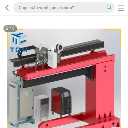
2
/
6