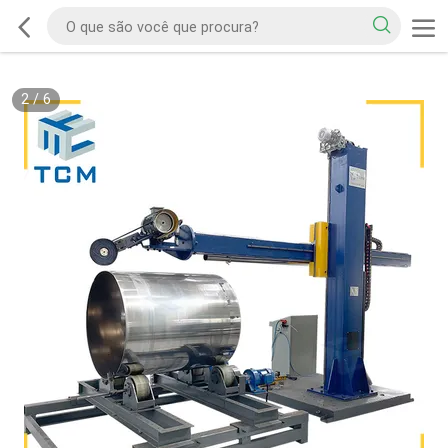
2
/
6