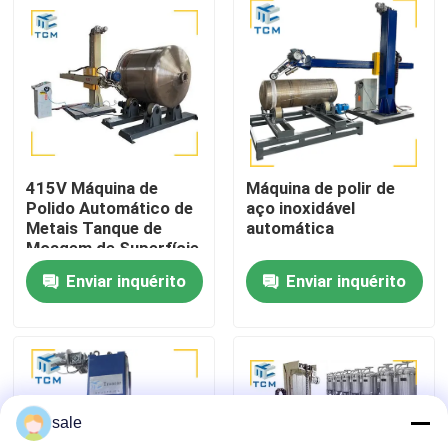
Visita à fábrica
Controle de qualidade
Contacte-nos
415V Máquina de
Máquina de polir de
Polido Automático de
aço inoxidável
Metais Tanque de
automática
Notícias
Moagem de Superfície
Concha Para Corpo de
Enviar inquérito
Enviar inquérito
Navio
Casos
Solicite um orçamento
sale
Máquina de polimento de tanques