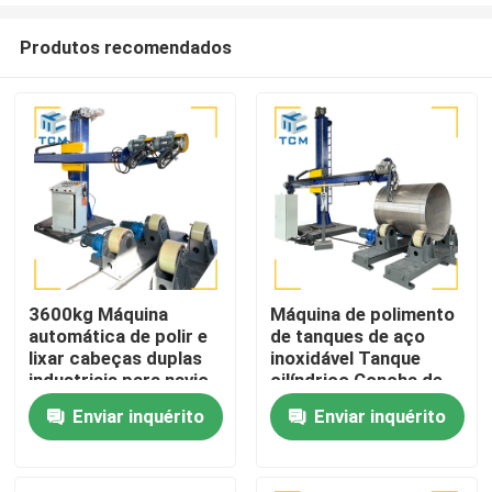
Produtos recomendados
3600kg Máquina
Máquina de polimento
automática de polir e
de tanques de aço
Para casa
lixar cabeças duplas
inoxidável Tanque
industriais para navio-
cilíndrico Concha de
tanque
superfície interna
Enviar inquérito
Enviar inquérito
Produtos
Moedor de polimento
de metais
Sobre nós