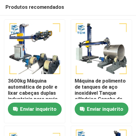
Produtos recomendados
3600kg Máquina
Máquina de polimento
automática de polir e
de tanques de aço
lixar cabeças duplas
inoxidável Tanque
Para casa
industriais para navio-
cilíndrico Concha de
tanque
superfície interna
Enviar inquérito
Enviar inquérito
Moedor de polimento
Produtos
de metais
Sobre nós