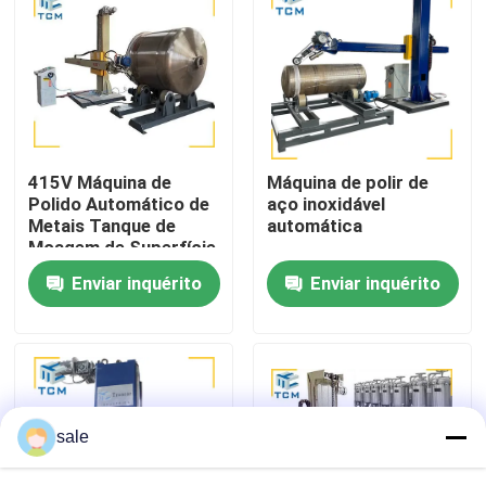
Visita à fábrica
Controle de qualidade
415V Máquina de
Máquina de polir de
Contacte-nos
Polido Automático de
aço inoxidável
Metais Tanque de
automática
Moagem de Superfície
Notícias
Concha Para Corpo de
Enviar inquérito
Enviar inquérito
Navio
Casos
Solicite um orçamento
sale
Máquina de polimento de tanques