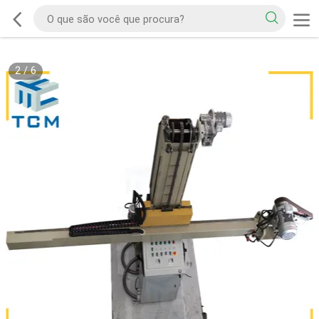
2
/
6