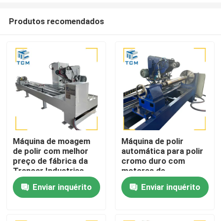
Produtos recomendados
Máquina de moagem
Máquina de polir
de polir com melhor
automática para polir
Para casa
preço de fábrica da
cromo duro com
Trancar Industries
motores de
rectificação de dupla
Enviar inquérito
Enviar inquérito
Produtos
frequência variável e
rugosidade de
superfície <= 0,25μm
Sobre nós