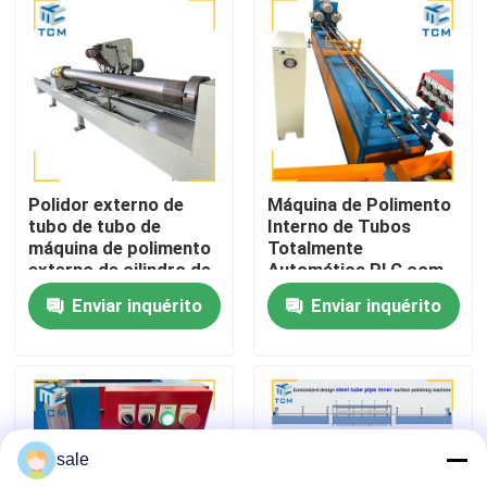
Visita à fábrica
Controle de qualidade
Contacte-nos
Polidor externo de
Máquina de Polimento
tubo de tubo de
Interno de Tubos
máquina de polimento
Totalmente
Notícias
externo de cilindro de
Automática PLC com
aço
6m de Comprimento
Enviar inquérito
Enviar inquérito
Máximo e Rugosidade
Superficial de 0,25μm
Casos
Solicite um orçamento
sale
Máquina de polimento de tanques