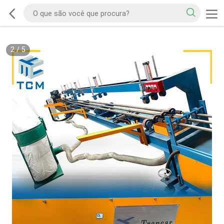
2
/
5