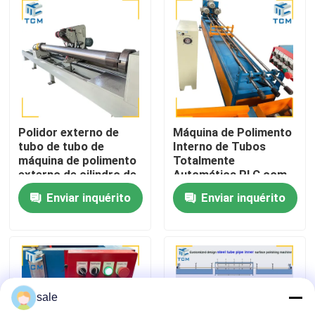
Visita à fábrica
Controle de qualidade
Contacte-nos
Polidor externo de
Máquina de Polimento
tubo de tubo de
Interno de Tubos
máquina de polimento
Totalmente
Notícias
externo de cilindro de
Automática PLC com
aço
6m de Comprimento
Enviar inquérito
Enviar inquérito
Máximo e Rugosidade
Superficial de 0,25μm
Casos
Solicite um orçamento
sale
Máquina de polimento de tanques