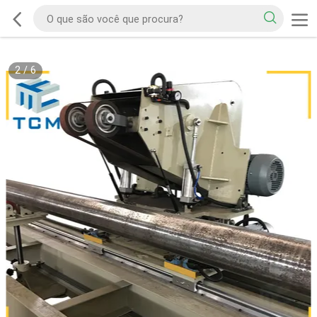
2
/
6