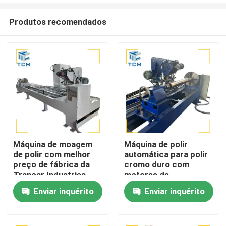
Produtos recomendados
Máquina de moagem
Máquina de polir
de polir com melhor
automática para polir
Para casa
preço de fábrica da
cromo duro com
Trancar Industries
motores de
rectificação de dupla
Enviar inquérito
Enviar inquérito
Produtos
frequência variável e
rugosidade de
superfície <= 0,25μm
Sobre nós