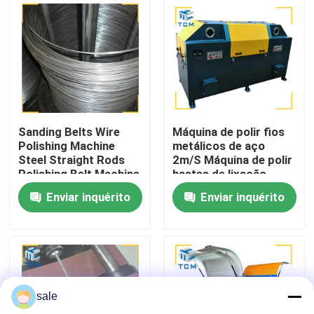
Visita à fábrica
Controle de qualidade
Contacte-nos
Sanding Belts Wire
Máquina de polir fios
Polishing Machine
metálicos de aço
Steel Straight Rods
2m/S Máquina de polir
Notícias
Polishing Belt Machine
hastes de lixação
380V
Enviar inquérito
Enviar inquérito
Casos
Solicite um orçamento
sale
Máquina de polimento de tanques