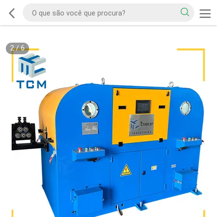
2
/
6