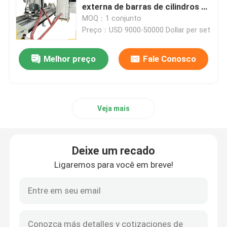
externa de barras de cilindros de
aço com captador de poeira
MOQ：1 conjunto
Máquina de polir o extremo do prato
Preço：USD 9000-50000 Dollar per set
Máquina de polonês do CNC
Melhor preço
Fale Conosco
Máquina automática de polir tubos
Veja mais
Máquina de polir fios
Deixe um recado
Máquina de polonês da folha
Ligaremos para você em breve!
Máquina de polir automática de cotovelo de aço
Planador de solda