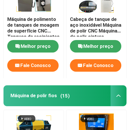
Máquina de polimento
Cabeça de tanque de
de tanques de moagem
aço inoxidável Máquina
de superfície CNC
de polir CNC Máquina
Tanques de recipientes
de polir cintura
de metal Limpeza de
automática
Melhor preço
Melhor preço
espelhos
Fale Conosco
Fale Conosco
Máquina de polir fios
(15)