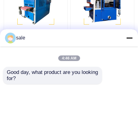
Máquina de polir folhas
Máquina de polir folhas
de aço, lixação
de metal automática
sale
automática,
máquina de lixar
desbarramento, polir
2200mm
folhas de aço, polir
4:46 AM
Melhor preço
Melhor preço
folhas de aço, polir
folhas de aço, polir
Good day, what product are you looking 
folhas de aço
for?
Fale Conosco
Fale Conosco
Veja mais
Casa
Mapa do Site
Fale Conosco
Mapa do Site
Política de Privacidade