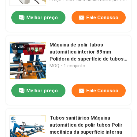
Melhor preço
Fale Conosco
Máquina de polir tubos
automática interior 89mm
Polidora de superfície de tubos
de pequeno diâmetro
MOQ：1 conjunto
Melhor preço
Fale Conosco
Para casa
Produtos
Tubos sanitários Máquina
automática de polir tubos Polir
mecânica da superfície interna
Sobre nós