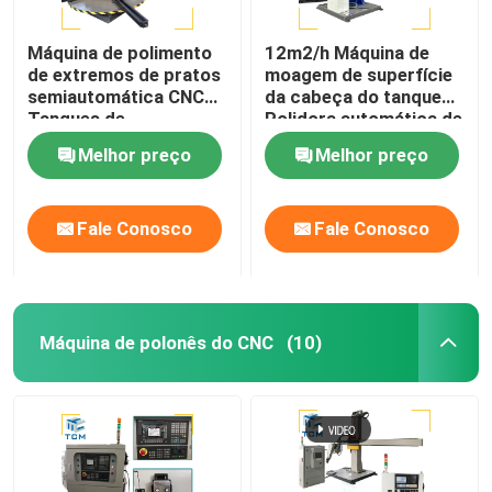
Máquina de polimento
12m2/h Máquina de
de extremos de pratos
moagem de superfície
semiautomática CNC
da cabeça do tanque
Tanques de
Polidora automática de
armazenamento
aço inoxidável
Melhor preço
Melhor preço
Equipamento de
polimento de metais
Fale Conosco
Fale Conosco
Máquina de polonês do CNC
(10)