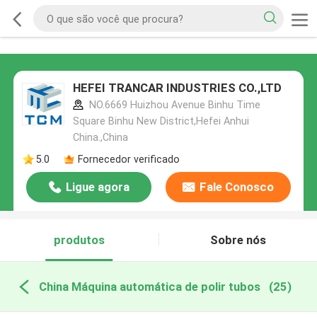
HEFEI TRANCAR INDUSTRIES CO.,LTD
NO.6669 Huizhou Avenue Binhu Time
Square Binhu New District,Hefei Anhui
China.,China
5.0
Fornecedor verificado
Ligue agora
Fale Conosco
produtos
Sobre nós
China Máquina automática de polir tubos
(25)