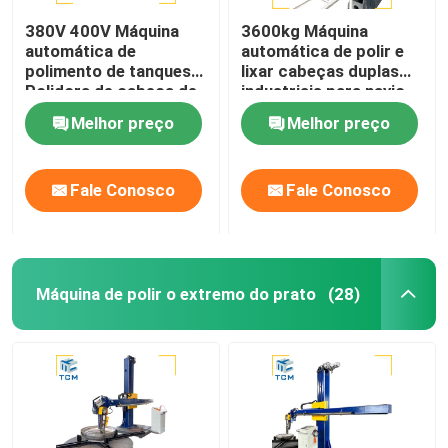
380V 400V Máquina
3600kg Máquina
automática de
automática de polir e
polimento de tanques
lixar cabeças duplas
Polidora de cabeça de
industriais para navio-
aço inoxidável Polidora
tanque
Melhor preço
Melhor preço
de tanques Polidora de
conchas
Fale Conosco
Fale Conosco
Máquina de polir o extremo do prato
(28)