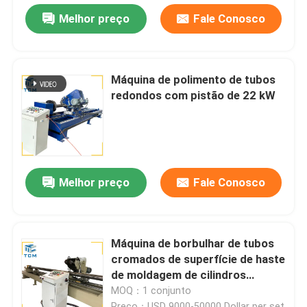
Melhor preço
Fale Conosco
Máquina de polimento de tubos
redondos com pistão de 22 kW
Melhor preço
Fale Conosco
Máquina de borbulhar de tubos
cromados de superfície de haste
de moldagem de cilindros
hidráulicos
MOQ：1 conjunto
Preço：USD 9000-50000 Dollar per set